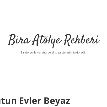
Bira Atölye Rehberi
Biratolye ile yaratıcı ve el işi projelerini takip edin
un Evler Beyaz