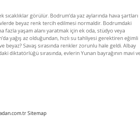
 sıcaklıklar görülür. Bodrum’da yaz aylarında hava şartları
evlerde beyaz renk tercih edilmesi normaldir. Bodrumdaki
aha fazla yaşam alanı yaratmak için ek oda, stüdyo veya
m’da yağış az olduğundan, hızlı su tahliyesi gerektiren eğimli
ve beyaz? Savaş sırasında renkler zorunlu hale geldi. Albay
daki diktatörlüğü sırasında, evlerin Yunan bayrağının mavi v
ladan.com.tr
Sitemap