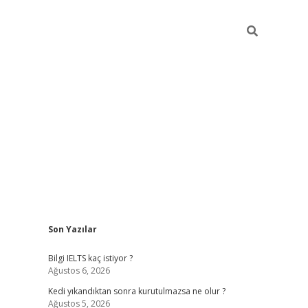
Sidebar
Son Yazılar
ilbet
betci
Betexper giriş adresi
https://www.betexp
Bilgi IELTS kaç istiyor ?
Ağustos 6, 2026
Kedi yıkandıktan sonra kurutulmazsa ne olur ?
Ağustos 5, 2026