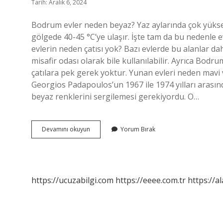
Tarih: Aralık 6, 2024
Bodrum evler neden beyaz? Yaz aylarında çok yüksek
gölgede 40-45 °C’ye ulaşır. İşte tam da bu nedenle 
evlerin neden çatısı yok? Bazı evlerde bu alanlar d
misafir odası olarak bile kullanılabilir. Ayrıca Bodru
çatılara pek gerek yoktur. Yunan evleri neden mavi 
Georgios Padapoulos’un 1967 ile 1974 yılları arasın
beyaz renklerini sergilemesi gerekiyordu. O…
Bodrumda
Devamını okuyun
Yorum Bırak
Neden
Butun
Evler
Beyaz
https://ucuzabilgi.com
https://eeee.com.tr
https://a