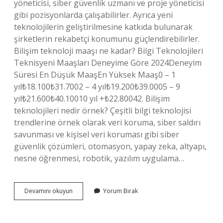
yöneticisi, siber güvenlik uzmanı ve proje yöneticisi
gibi pozisyonlarda çalışabilirler. Ayrıca yeni
teknolojilerin geliştirilmesine katkıda bulunarak
şirketlerin rekabetçi konumunu güçlendirebilirler.
Bilişim teknoloji maaşı ne kadar? Bilgi Teknolojileri
Teknisyeni Maaşları Deneyime Göre 2024Deneyim
Süresi En Düşük MaaşEn Yüksek Maaş0 – 1
yıl₺18.100₺31.7002 – 4 yıl₺19.200₺39.0005 – 9
yıl₺21.600₺40.10010 yıl +₺22.80042. Bilişim
teknolojileri nedir örnek? Çeşitli bilgi teknolojisi
trendlerine örnek olarak veri koruma, siber saldırı
savunması ve kişisel veri koruması gibi siber
güvenlik çözümleri, otomasyon, yapay zeka, altyapı,
nesne öğrenmesi, robotik, yazılım uygulama…
Bilişim
Devamını okuyun
Yorum Bırak
Teknolojileri
Ve
Yazılımı