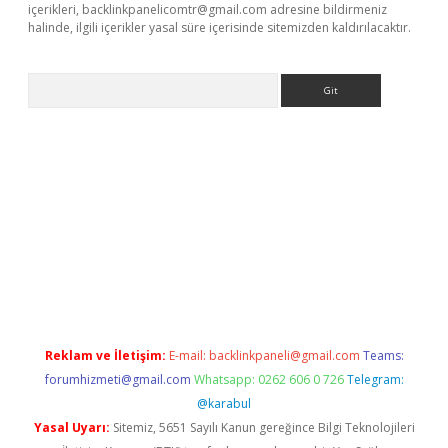
içerikleri,
backlinkpanelicomtr@gmail.com
adresine bildirmeniz
halinde, ilgili içerikler yasal süre içerisinde sitemizden kaldırılacaktır.
Arama
www.betexper.xyz/
betci.co
betci giriş
elexbetgiris.org
hiltonbet
Reklam ve İletişim:
E-mail:
backlinkpaneli@gmail.com
Teams:
forumhizmeti@gmail.com
Whatsapp: 0262 606 0 726
Telegram:
@karabul
Yasal Uyarı:
Sitemiz, 5651 Sayılı Kanun gereğince Bilgi Teknolojileri