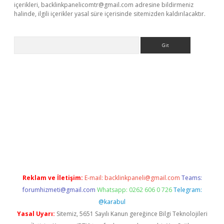
içerikleri,
backlinkpanelicomtr@gmail.com
adresine bildirmeniz
halinde, ilgili içerikler yasal süre içerisinde sitemizden kaldırılacaktır.
Arama
www.betexper.xyz/
betci.co
betci giriş
elexbetgiris.org
hiltonbet
Reklam ve İletişim:
E-mail:
backlinkpaneli@gmail.com
Teams:
forumhizmeti@gmail.com
Whatsapp: 0262 606 0 726
Telegram:
@karabul
Yasal Uyarı:
Sitemiz, 5651 Sayılı Kanun gereğince Bilgi Teknolojileri