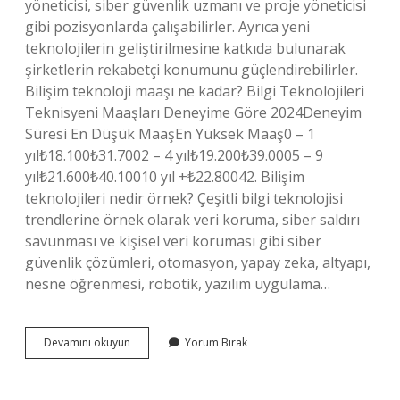
yöneticisi, siber güvenlik uzmanı ve proje yöneticisi
gibi pozisyonlarda çalışabilirler. Ayrıca yeni
teknolojilerin geliştirilmesine katkıda bulunarak
şirketlerin rekabetçi konumunu güçlendirebilirler.
Bilişim teknoloji maaşı ne kadar? Bilgi Teknolojileri
Teknisyeni Maaşları Deneyime Göre 2024Deneyim
Süresi En Düşük MaaşEn Yüksek Maaş0 – 1
yıl₺18.100₺31.7002 – 4 yıl₺19.200₺39.0005 – 9
yıl₺21.600₺40.10010 yıl +₺22.80042. Bilişim
teknolojileri nedir örnek? Çeşitli bilgi teknolojisi
trendlerine örnek olarak veri koruma, siber saldırı
savunması ve kişisel veri koruması gibi siber
güvenlik çözümleri, otomasyon, yapay zeka, altyapı,
nesne öğrenmesi, robotik, yazılım uygulama…
Bilişim
Devamını okuyun
Yorum Bırak
Teknolojileri
Ve
Yazılımı