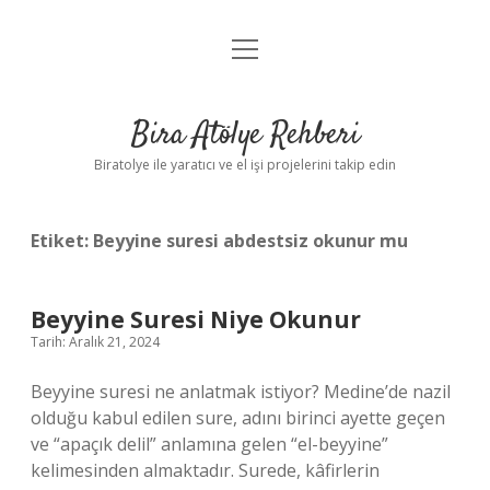
menüyü
Anasayfa
aç
Gizlilik Politikası
Bira Atölye Rehberi
Yasal Uyarı
Biratolye ile yaratıcı ve el işi projelerini takip edin
Etiket:
Beyyine suresi abdestsiz okunur mu
Beyyine Suresi Niye Okunur
Tarih: Aralık 21, 2024
Beyyine suresi ne anlatmak istiyor? Medine’de nazil
olduğu kabul edilen sure, adını birinci ayette geçen
ve “apaçık delil” anlamına gelen “el-beyyine”
kelimesinden almaktadır. Surede, kâfirlerin