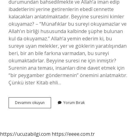
durumundan bahsedilmekte ve Allah’a iman edip
ibadetlerini yerine getirenlerin ebedî cennette
kalacakları anlatılmaktadır. Beyyine suresini kimler
okuyamaz? – “Münafıklar bu sureyi okuyamazlar ve
Allah’ın birliği hususunda kalbinde şüphe bulunan
kul da okuyamaz.” Allah’a yemin ederim ki, bu
sureye uyan melekler, yer ve göklerin yaratılışından
beri, bir an bile farkına varmadan, bu sureyi
okumaktadırlar. Beyyine suresi ne için inmiştir?
Surenin ana teması, insanları dine davet etmek için
“bir peygamber göndermenin” önemini anlatmaktır.
Çünkü ister Kitab ehli…
Beyyine
Devamını okuyun
Yorum Bırak
Suresi
Niye
Okunur
https://ucuzabilgi.com
https://eeee.com.tr