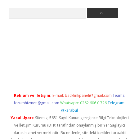
Arama
www.betexper.xyz/
betci.co
betci giriş
elexbetgiris.org
hiltonbet
Reklam ve İletişim:
E-mail:
backlinkpaneli@gmail.com
Teams:
forumhizmeti@gmail.com
Whatsapp: 0262 606 0 726
Telegram:
@karabul
Yasal Uyarı:
Sitemiz, 5651 Sayılı Kanun gereğince Bilgi Teknolojileri
ve İletişim Kurumu (BTK) tarafından onaylanmış bir Yer Sağlayıcı
olarak hizmet vermektedir. Bu nedenle, sitedeki içerikleri proaktif