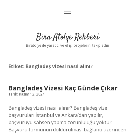
menüyü
Anasayfa
aç
Gizlilik Politikası
Bira Atölye Rehberi
Yasal Uyarı
Biratolye ile yaratıcı ve el işi projelerini takip edin
Etiket:
Bangladeş vizesi nasıl alınır
Bangladeş Vizesi Kaç Günde Çıkar
Tarih: Kasım 12, 2024
Bangladeş vizesi nasıl alınır? Bangladeş vize
başvuruları İstanbul ve Ankara’dan yapılır,
başvuruyu şahsen yapma zorunluluğu yoktur.
Başvuru formunun doldurulması bağlantı üzerinden