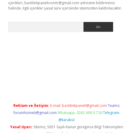
içerikleri,
backlinkpanelicomtr@gmail.com
adresine bildirmeniz
halinde, ilgili içerikler yasal süre içerisinde sitemizden kaldırılacaktır.
Arama
ww.betexper.xyz/
betci.co
betci giriş
elexbetgiris.org
hiltonbet 
Reklam ve İletişim:
E-mail:
backlinkpaneli@gmail.com
Teams:
forumhizmeti@gmail.com
Whatsapp: 0262 606 0 726
Telegram:
@karabul
Yasal Uyarı:
Sitemiz, 5651 Sayılı Kanun gereğince Bilgi Teknolojileri