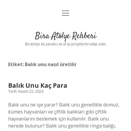
menüyü
Anasayfa
aç
Gizlilik Politikası
Bira Atölye Rehberi
Yasal Uyarı
Biratolye ile yaratıcı ve el işi projelerini takip edin
Etiket:
Balık unu nasıl üretilir
Balık Unu Kaç Para
Tarih: Kasım 22, 2024
Balık unu ne işe yarar? Balık unu genellikle domuz,
kümes hayvanları ve çiftlik balıkları gibi çiftlik
hayvanlarını beslemek için kullanılır. Balık unu
nerede bulunur? Balık unu genellikle ringa balığı,