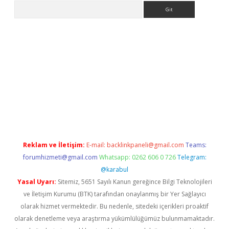
Arama
ww.betexper.xyz/
betci.co
betci giriş
elexbetgiris.org
hiltonbet 
Reklam ve İletişim:
E-mail:
backlinkpaneli@gmail.com
Teams:
forumhizmeti@gmail.com
Whatsapp: 0262 606 0 726
Telegram:
@karabul
Yasal Uyarı:
Sitemiz, 5651 Sayılı Kanun gereğince Bilgi Teknolojileri
ve İletişim Kurumu (BTK) tarafından onaylanmış bir Yer Sağlayıcı
olarak hizmet vermektedir. Bu nedenle, sitedeki içerikleri proaktif
olarak denetleme veya araştırma yükümlülüğümüz bulunmamaktadır.