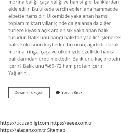
morina balığı, çaça balığı ve hamsi gibi balıklardan
elde edilir. Bu ülkede tercih edilen ana hammadde
elbette hamsidir. Ülkemizde yakalanan hamsi
toplam miktarı yıllar içinde dalgalansa da diğer
türlere kıyasla açık ara en sık yakalanan balık
türüdür. Balık unu hangi balıktan yapılır? İşlenerek
balık kokusunu kaybeden bu ürün, ağırlıklı olarak
morina, ringa, çaça ve ülkemizde özellikle hamsi
balıklarından üretilmektedir. Balık unu kaç protein
içerir? Balık unu %60-72 ham protein içerir.
Yağların…
Balık
Devamını okuyun
Yorum Bırak
Unu
Kaç
Para
https://ucuzabilgi.com
https://eeee.com.tr
https://aladan.com.tr
Sitemap