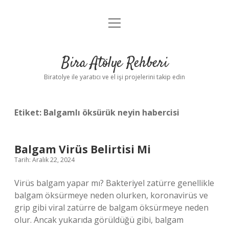
menüyü
Anasayfa
aç
Gizlilik Politikası
Bira Atölye Rehberi
Yasal Uyarı
Biratolye ile yaratıcı ve el işi projelerini takip edin
Etiket:
Balgamlı öksürük neyin habercisi
Balgam Virüs Belirtisi Mi
Tarih: Aralık 22, 2024
Virüs balgam yapar mı? Bakteriyel zatürre genellikle
balgam öksürmeye neden olurken, koronavirüs ve
grip gibi viral zatürre de balgam öksürmeye neden
olur. Ancak yukarıda görüldüğü gibi, balgam