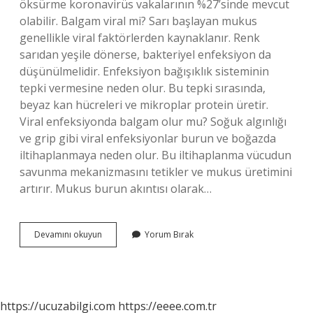
öksürme koronavirüs vakalarının %27’sinde mevcut
olabilir. Balgam viral mi? Sarı başlayan mukus
genellikle viral faktörlerden kaynaklanır. Renk
sarıdan yeşile dönerse, bakteriyel enfeksiyon da
düşünülmelidir. Enfeksiyon bağışıklık sisteminin
tepki vermesine neden olur. Bu tepki sırasında,
beyaz kan hücreleri ve mikroplar protein üretir.
Viral enfeksiyonda balgam olur mu? Soğuk algınlığı
ve grip gibi viral enfeksiyonlar burun ve boğazda
iltihaplanmaya neden olur. Bu iltihaplanma vücudun
savunma mekanizmasını tetikler ve mukus üretimini
artırır. Mukus burun akıntısı olarak…
Balgam
Devamını okuyun
Yorum Bırak
Virüs
Belirtisi
Mi
https://ucuzabilgi.com
https://eeee.com.tr