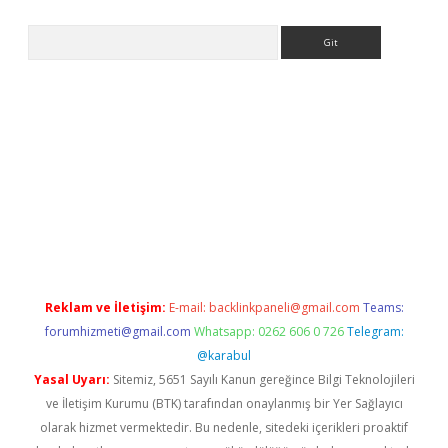
Arama
ww.betexper.xyz/
betci.co
betci giriş
elexbetgiris.org
hiltonbet 
Reklam ve İletişim:
E-mail:
backlinkpaneli@gmail.com
Teams:
forumhizmeti@gmail.com
Whatsapp: 0262 606 0 726
Telegram:
@karabul
Yasal Uyarı:
Sitemiz, 5651 Sayılı Kanun gereğince Bilgi Teknolojileri
ve İletişim Kurumu (BTK) tarafından onaylanmış bir Yer Sağlayıcı
olarak hizmet vermektedir. Bu nedenle, sitedeki içerikleri proaktif