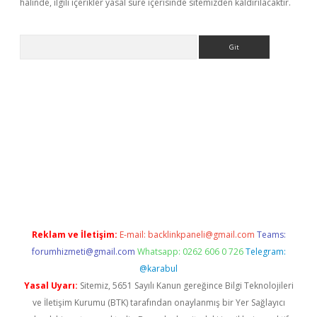
halinde, ilgili içerikler yasal süre içerisinde sitemizden kaldırılacaktır.
Arama
ww.betexper.xyz/
betci.co
betci giriş
elexbetgiris.org
hiltonbet 
Reklam ve İletişim:
E-mail:
backlinkpaneli@gmail.com
Teams:
forumhizmeti@gmail.com
Whatsapp: 0262 606 0 726
Telegram:
@karabul
Yasal Uyarı:
Sitemiz, 5651 Sayılı Kanun gereğince Bilgi Teknolojileri
ve İletişim Kurumu (BTK) tarafından onaylanmış bir Yer Sağlayıcı