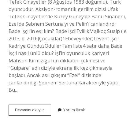
Tefek Cinayetler (8 Ağustos 1983 doğumlu), Türk
oyuncudur. Aksiyon-romantik gerilim dizisi Ufak
Tefek Cinayetler’de Kuzey Güney’de Banu Sinaner’i,
Ezel’de Şebnem Sertuna’yı ve Pelin’i canlandırdı.
Bade İşçil’in eşi kim? Bade İşcilEvlilikMalkoç Sualp ( e.
2013; d. 2016)Çocuk(lar)1Ebeveyn(ler)Levent İşcil
Kadriye GündüzÖdüllerTam liste4 satır daha Bade
İşçil nasıl ünlü oldu? İşl’in oyunculuk kariyeri
Mahsun Kırmızıgül’ün dikkatini çekmesi ve
“Gülpare” adlı diziyle ekrana ilk kez çıkmasıyla
başladı. Ancak asıl çıkışını “Ezel” dizisinde
canlandırdığı Şebnem Sertuna karakteriyle yaptı.
Bu…
Bade
Devamını okuyun
Yorum Bırak
İŞçil
Estetik
Var
Mı