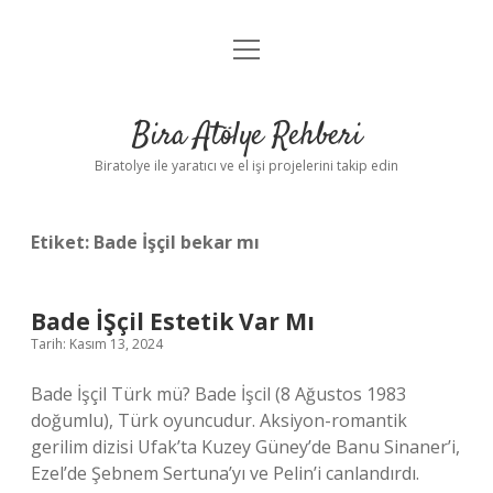
menüyü
Anasayfa
aç
Gizlilik Politikası
Bira Atölye Rehberi
Yasal Uyarı
Biratolye ile yaratıcı ve el işi projelerini takip edin
Etiket:
Bade İşçil bekar mı
Bade İŞçil Estetik Var Mı
Tarih: Kasım 13, 2024
Bade İşçil Türk mü? Bade İşcil (8 Ağustos 1983
doğumlu), Türk oyuncudur. Aksiyon-romantik
gerilim dizisi Ufak’ta Kuzey Güney’de Banu Sinaner’i,
Ezel’de Şebnem Sertuna’yı ve Pelin’i canlandırdı.