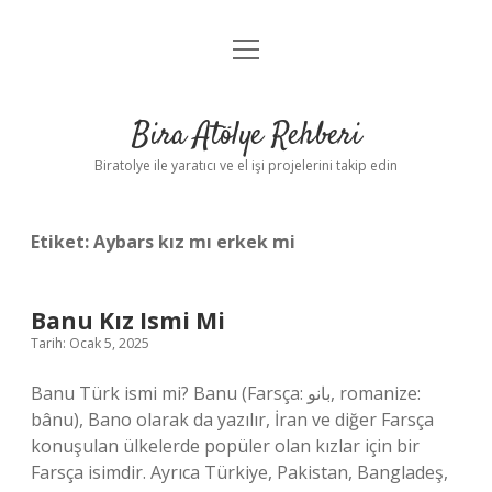
menüyü
Anasayfa
aç
Gizlilik Politikası
Bira Atölye Rehberi
Yasal Uyarı
Biratolye ile yaratıcı ve el işi projelerini takip edin
Etiket:
Aybars kız mı erkek mi
Banu Kız Ismi Mi
Tarih: Ocak 5, 2025
Banu Türk ismi mi? Banu (Farsça: بانو, romanize:
bânu), Bano olarak da yazılır, İran ve diğer Farsça
konuşulan ülkelerde popüler olan kızlar için bir
Farsça isimdir. Ayrıca Türkiye, Pakistan, Bangladeş,