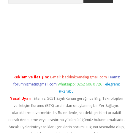
www.betexper.xyz/
betci.co
betci giriş
elexbetgiris.org
hiltonbet
Reklam ve İletişim:
E-mail:
backlinkpaneli@gmail.com
Teams:
forumhizmeti@gmail.com
Whatsapp: 0262 606 0 726
Telegram:
@karabul
Yasal Uyarı:
Sitemiz, 5651 Sayılı Kanun gereğince Bilgi Teknolojileri
ve İletişim Kurumu (BTK) tarafından onaylanmış bir Yer Sağlayıcı
olarak hizmet vermektedir. Bu nedenle, sitedeki içerikleri proaktif
olarak denetleme veya araştırma yükümlülüğümüz bulunmamaktadır.
Ancak, üyelerimiz yazdıkları içeriklerin sorumluluğunu taşımakta olup,