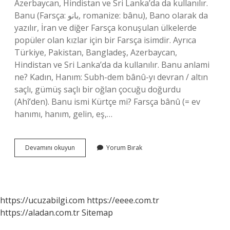
Azerbaycan, Hindistan ve Sri Lanka’da da kullanılır.
Banu (Farsça: بانو, romanize: bânu), Bano olarak da
yazılır, İran ve diğer Farsça konuşulan ülkelerde
popüler olan kızlar için bir Farsça isimdir. Ayrıca
Türkiye, Pakistan, Bangladeş, Azerbaycan,
Hindistan ve Sri Lanka’da da kullanılır. Banu anlami
ne? Kadın, Hanım: Subh-dem bânû-yı devran / altın
saçlı, gümüş saçlı bir oğlan çocuğu doğurdu
(Ahî’den). Banu ismi Kürtçe mi? Farsça bânû (= ev
hanımı, hanım, gelin, eş,…
Banu
Devamını okuyun
Yorum Bırak
Kız
Ismi
Mi
https://ucuzabilgi.com
https://eeee.com.tr
https://aladan.com.tr
Sitemap