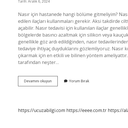
Tarih: Aralık 6, 2024
Nasır için hastanede hangi bölüme gitmeliyim? Nası
edilen ilaçları kullanmaları gerekir. Aksi takdirde cilt
açabilir. Nasır tedavisi için kullanılan ilaçlar genell
bölgelerde basıncı azaltmak için silikon veya kauçuk p
genellikle göz ardı edildiğinden, nasır tedavilerinden
tedaviye ihtiyaç duyduklarını gözlemliyoruz. Nasır 
çıkarmak için en etkili ve bilinen yöntem ameliyattı
tarafından neşter…
Nasır
Devamını okuyun
Yorum Bırak
Için
Hangi
Doktora
Gidilir
https://ucuzabilgi.com
https://eeee.com.tr
https://a