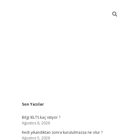
Sidebar
Son Yazılar
ilbet
betci
Betexper giriş adresi
https://www.
Bilgi IELTS kaç istiyor ?
Ağustos 6, 2026
Kedi yıkandıktan sonra kurutulmazsa ne olur ?
Ağustos 5, 2026