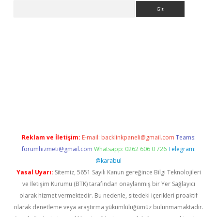
Arama
ww.betexper.xyz/
betci.co
betci giriş
elexbetgiris.org
hiltonbet 
Reklam ve İletişim:
E-mail:
backlinkpaneli@gmail.com
Teams:
forumhizmeti@gmail.com
Whatsapp: 0262 606 0 726
Telegram:
@karabul
Yasal Uyarı:
Sitemiz, 5651 Sayılı Kanun gereğince Bilgi Teknolojileri
ve İletişim Kurumu (BTK) tarafından onaylanmış bir Yer Sağlayıcı
olarak hizmet vermektedir. Bu nedenle, sitedeki içerikleri proaktif
olarak denetleme veya araştırma yükümlülüğümüz bulunmamaktadır.