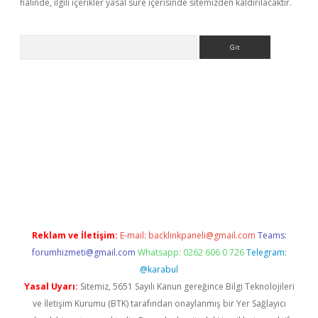
halinde, ilgili içerikler yasal süre içerisinde sitemizden kaldırılacaktır.
Arama
www.betexper.xyz/
betci.co
betci giriş
elexbetgiris.org
hiltonbet
Reklam ve İletişim:
E-mail:
backlinkpaneli@gmail.com
Teams:
forumhizmeti@gmail.com
Whatsapp: 0262 606 0 726
Telegram:
@karabul
Yasal Uyarı:
Sitemiz, 5651 Sayılı Kanun gereğince Bilgi Teknolojileri
ve İletişim Kurumu (BTK) tarafından onaylanmış bir Yer Sağlayıcı