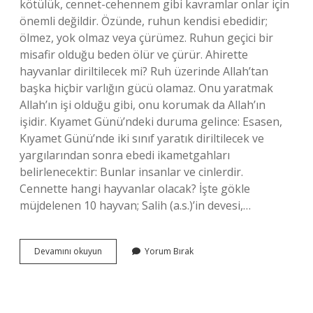
kötülük, cennet-cehennem gibi kavramlar onlar için
önemli değildir. Özünde, ruhun kendisi ebedidir;
ölmez, yok olmaz veya çürümez. Ruhun geçici bir
misafir olduğu beden ölür ve çürür. Ahirette
hayvanlar diriltilecek mi? Ruh üzerinde Allah’tan
başka hiçbir varlığın gücü olamaz. Onu yaratmak
Allah’ın işi olduğu gibi, onu korumak da Allah’ın
işidir. Kıyamet Günü’ndeki duruma gelince: Esasen,
Kıyamet Günü’nde iki sınıf yaratık diriltilecek ve
yargılarından sonra ebedi ikametgahları
belirlenecektir: Bunlar insanlar ve cinlerdir.
Cennette hangi hayvanlar olacak? İşte gökle
müjdelenen 10 hayvan; Salih (a.s.)’in devesi,…
Hayvanlar
Devamını okuyun
Yorum Bırak
Öldükten
Sonra
Dirilir
Mi