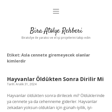
menüyü
Anasayfa
aç
Gizlilik Politikası
Bira Atölye Rehberi
Yasal Uyarı
Biratolye ile yaratıcı ve el işi projelerini takip edin
Etiket:
Asla cennete giremeyecek olanlar
kimlerdir
Hayvanlar Öldükten Sonra Dirilir Mi
Tarih: Aralık 31, 2024
Hayvanlar öldükten sonra dirilecek mi? Öldüklerinde
ya cennete ya da cehenneme giderler. Hayvanlar
zekadan yoksun oldukları için günah-iyilik, iyi-