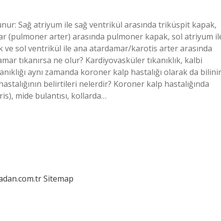
ur: Sağ atriyum ile sağ ventrikül arasında triküspit kapak,
mar (pulmoner arter) arasında pulmoner kapak, sol atriyum il
k ve sol ventrikül ile ana atardamar/karotis arter arasında
damar tıkanırsa ne olur? Kardiyovasküler tıkanıklık, kalbi
nıklığı aynı zamanda koroner kalp hastalığı olarak da bilinir
hastalığının belirtileri nelerdir? Koroner kalp hastalığında
ris), mide bulantısı, kollarda…
ladan.com.tr
Sitemap