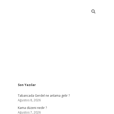
Sidebar
Son Yazılar
ilbet
betci
Betexper giriş adresi
https://www.betex
Tabancada Gerdel ne anlama gelir ?
Ağustos 8, 2026
Kama düzeni nedir ?
Ağustos 7, 2026