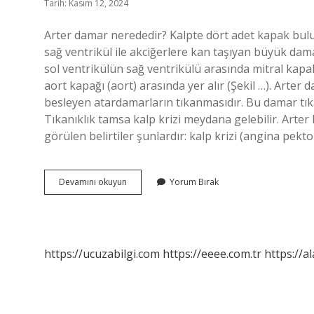
Tarih: Kasım 12, 2024
Arter damar nerededir? Kalpte dört adet kapak bulun
sağ ventrikül ile akciğerlere kan taşıyan büyük da
sol ventrikülün sağ ventrikülü arasında mitral kapa
aort kapağı (aort) arasında yer alır (Şekil …). Arter 
besleyen atardamarların tıkanmasıdır. Bu damar tıka
Tıkanıklık tamsa kalp krizi meydana gelebilir. Arter 
görülen belirtiler şunlardır: kalp krizi (angina pekto
Arter
Devamını okuyun
Yorum Bırak
Damar
Neresi
https://ucuzabilgi.com
https://eeee.com.tr
https://a