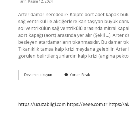
Tarih: Kasım 12, 2024
Arter damar nerededir? Kalpte dört adet kapak bulun
sağ ventrikül ile akciğerlere kan taşıyan büyük da
sol ventrikülün sağ ventrikülü arasında mitral kapa
aort kapağı (aort) arasında yer alır (Şekil …). Arter 
besleyen atardamarların tıkanmasıdır. Bu damar tıka
Tıkanıklık tamsa kalp krizi meydana gelebilir. Arter 
görülen belirtiler şunlardır: kalp krizi (angina pekto
Arter
Devamını okuyun
Yorum Bırak
Damar
Neresi
https://ucuzabilgi.com
https://eeee.com.tr
https://a