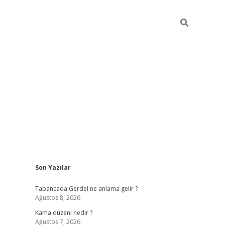
Sidebar
Son Yazılar
ilbet
betci
Betexper giriş adresi
https://www.betex
Tabancada Gerdel ne anlama gelir ?
Ağustos 8, 2026
Kama düzeni nedir ?
Ağustos 7, 2026