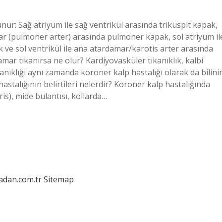
ur: Sağ atriyum ile sağ ventrikül arasında triküspit kapak,
mar (pulmoner arter) arasında pulmoner kapak, sol atriyum il
k ve sol ventrikül ile ana atardamar/karotis arter arasında
damar tıkanırsa ne olur? Kardiyovasküler tıkanıklık, kalbi
nıklığı aynı zamanda koroner kalp hastalığı olarak da bilinir
hastalığının belirtileri nelerdir? Koroner kalp hastalığında
ris), mide bulantısı, kollarda…
ladan.com.tr
Sitemap