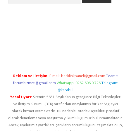
ww.betexper.xyz/
betci.co
betci giriş
elexbetgiris.org
hiltonbet 
Reklam ve İletişim:
E-mail:
backlinkpaneli@gmail.com
Teams:
forumhizmeti@gmail.com
Whatsapp: 0262 606 0 726
Telegram:
@karabul
Yasal Uyarı:
Sitemiz, 5651 Sayılı Kanun gereğince Bilgi Teknolojileri
ve İletişim Kurumu (BTK) tarafından onaylanmış bir Yer Sağlayıcı
olarak hizmet vermektedir. Bu nedenle, sitedeki içerikleri proaktif
olarak denetleme veya araştırma yükümlülüğümüz bulunmamaktadır.
Ancak, üyelerimiz yazdıkları içeriklerin sorumluluğunu taşımakta olup,