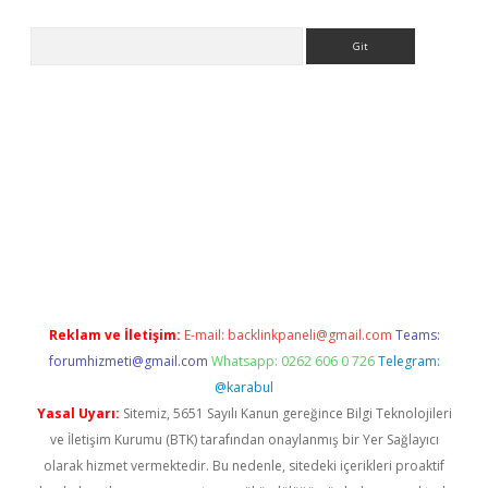
Arama
ww.betexper.xyz/
betci.co
betci giriş
elexbetgiris.org
hiltonbet 
Reklam ve İletişim:
E-mail:
backlinkpaneli@gmail.com
Teams:
forumhizmeti@gmail.com
Whatsapp: 0262 606 0 726
Telegram:
@karabul
Yasal Uyarı:
Sitemiz, 5651 Sayılı Kanun gereğince Bilgi Teknolojileri
ve İletişim Kurumu (BTK) tarafından onaylanmış bir Yer Sağlayıcı
olarak hizmet vermektedir. Bu nedenle, sitedeki içerikleri proaktif