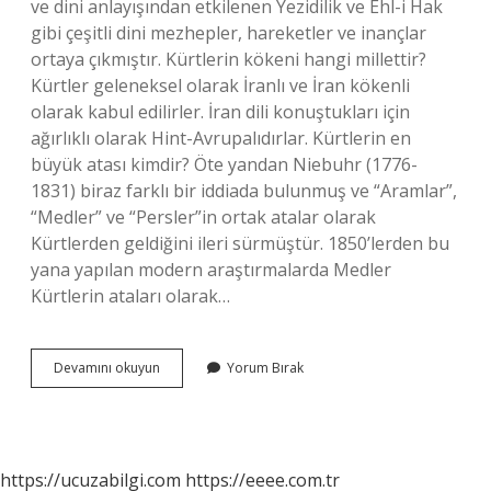
ve dini anlayışından etkilenen Yezidilik ve Ehl-i Hak
gibi çeşitli dini mezhepler, hareketler ve inançlar
ortaya çıkmıştır. Kürtlerin kökeni hangi millettir?
Kürtler geleneksel olarak İranlı ve İran kökenli
olarak kabul edilirler. İran dili konuştukları için
ağırlıklı olarak Hint-Avrupalıdırlar. Kürtlerin en
büyük atası kimdir? Öte yandan Niebuhr (1776-
1831) biraz farklı bir iddiada bulunmuş ve “Aramlar”,
“Medler” ve “Persler”in ortak atalar olarak
Kürtlerden geldiğini ileri sürmüştür. 1850’lerden bu
yana yapılan modern araştırmalarda Medler
Kürtlerin ataları olarak…
Kürtlerin
Devamını okuyun
Yorum Bırak
Milli
Dini
Nedir
https://ucuzabilgi.com
https://eeee.com.tr