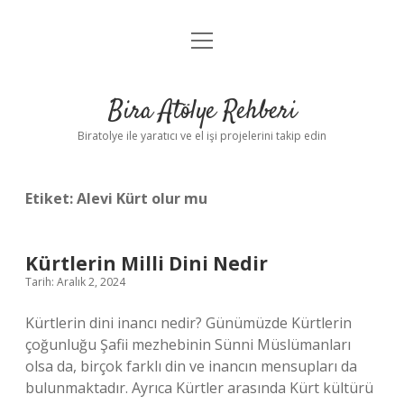
menüyü
Anasayfa
aç
Gizlilik Politikası
Bira Atölye Rehberi
Yasal Uyarı
Biratolye ile yaratıcı ve el işi projelerini takip edin
Etiket:
Alevi Kürt olur mu
Kürtlerin Milli Dini Nedir
Tarih: Aralık 2, 2024
Kürtlerin dini inancı nedir? Günümüzde Kürtlerin
çoğunluğu Şafii mezhebinin Sünni Müslümanları
olsa da, birçok farklı din ve inancın mensupları da
bulunmaktadır. Ayrıca Kürtler arasında Kürt kültürü