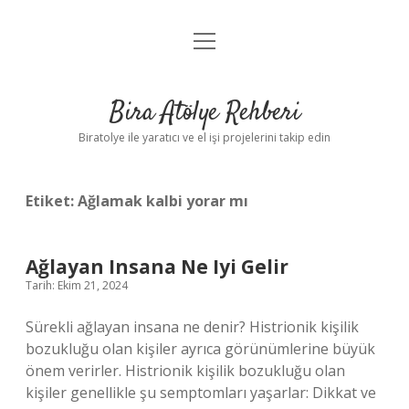
menüyü
Anasayfa
aç
Gizlilik Politikası
Bira Atölye Rehberi
Yasal Uyarı
Biratolye ile yaratıcı ve el işi projelerini takip edin
Etiket:
Ağlamak kalbi yorar mı
Ağlayan Insana Ne Iyi Gelir
Tarih: Ekim 21, 2024
Sürekli ağlayan insana ne denir? Histrionik kişilik
bozukluğu olan kişiler ayrıca görünümlerine büyük
önem verirler. Histrionik kişilik bozukluğu olan
kişiler genellikle şu semptomları yaşarlar: Dikkat ve