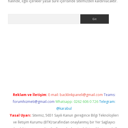
halinde, ilgili içerikler yasal süre içerisinde sitemizden kaldırılacaktır.
Arama
ww.betexper.xyz/
betci.co
betci giriş
elexbetgiris.org
hiltonbet
Reklam ve İletişim:
E-mail:
backlinkpaneli@gmail.com
Teams:
forumhizmeti@gmail.com
Whatsapp: 0262 606 0 726
Telegram:
@karabul
Yasal Uyarı:
Sitemiz, 5651 Sayılı Kanun gereğince Bilgi Teknolojileri
ve İletişim Kurumu (BTK) tarafından onaylanmış bir Yer Sağlayıcı