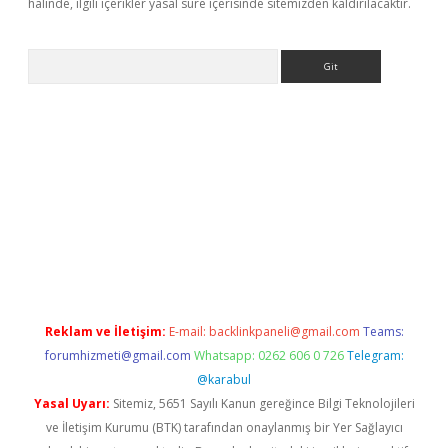
halinde, ilgili içerikler yasal süre içerisinde sitemizden kaldırılacaktır.
Arama
ww.betexper.xyz/
betci.co
betci giriş
elexbetgiris.org
hiltonbet 
Reklam ve İletişim:
E-mail:
backlinkpaneli@gmail.com
Teams:
forumhizmeti@gmail.com
Whatsapp: 0262 606 0 726
Telegram:
@karabul
Yasal Uyarı:
Sitemiz, 5651 Sayılı Kanun gereğince Bilgi Teknolojileri
ve İletişim Kurumu (BTK) tarafından onaylanmış bir Yer Sağlayıcı