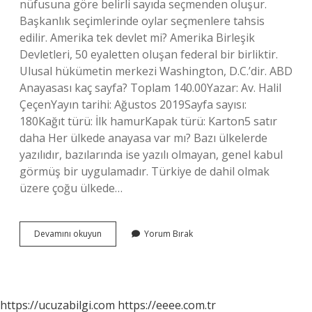
nüfusuna göre belirli sayıda seçmenden oluşur.
Başkanlık seçimlerinde oylar seçmenlere tahsis
edilir. Amerika tek devlet mi? Amerika Birleşik
Devletleri, 50 eyaletten oluşan federal bir birliktir.
Ulusal hükümetin merkezi Washington, D.C.’dir. ABD
Anayasası kaç sayfa? Toplam 140.00Yazar: Av. Halil
ÇeçenYayın tarihi: Ağustos 2019Sayfa sayısı:
180Kağıt türü: İlk hamurKapak türü: Karton5 satır
daha Her ülkede anayasa var mı? Bazı ülkelerde
yazılıdır, bazılarında ise yazılı olmayan, genel kabul
görmüş bir uygulamadır. Türkiye de dahil olmak
üzere çoğu ülkede…
Amerikada
Devamını okuyun
Yorum Bırak
Anayasa
Var
Mı
https://ucuzabilgi.com
https://eeee.com.tr