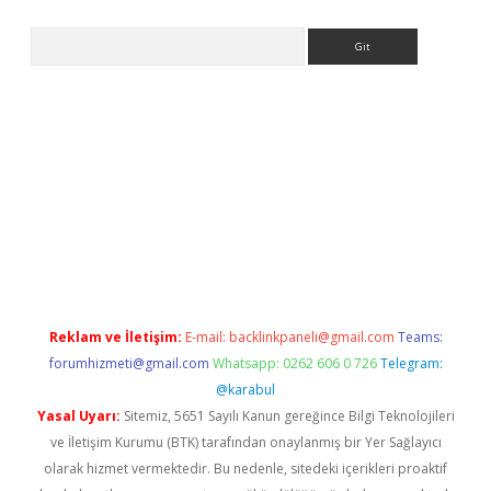
Arama
ww.betexper.xyz/
betci.co
betci giriş
elexbetgiris.org
hiltonbet 
Reklam ve İletişim:
E-mail:
backlinkpaneli@gmail.com
Teams:
forumhizmeti@gmail.com
Whatsapp: 0262 606 0 726
Telegram:
@karabul
Yasal Uyarı:
Sitemiz, 5651 Sayılı Kanun gereğince Bilgi Teknolojileri
ve İletişim Kurumu (BTK) tarafından onaylanmış bir Yer Sağlayıcı
olarak hizmet vermektedir. Bu nedenle, sitedeki içerikleri proaktif