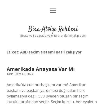
menüyü
Anasayfa
aç
Gizlilik Politikası
Bira Atölye Rehberi
Yasal Uyarı
Biratolye ile yaratıcı ve el işi projelerini takip edin
Etiket:
ABD seçim sistemi nasıl çalışıyor
Amerikada Anayasa Var Mı
Tarih: Ekim 16, 2024
Amerika’da cumhurbaşkanı var mı? Amerikan
başkanı ve başkan yardımcısı doğrudan halk
oylamasıyla değil, 538 üyeden oluşan bir seçim
kurulu tarafından seçilir. Seçim kurulu, her eyaletin