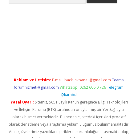
ww.betexper.xyz/
betci.co
betci giriş
elexbetgiris.org
hiltonbet 
Reklam ve İletişim:
E-mail:
backlinkpaneli@gmail.com
Teams:
forumhizmeti@gmail.com
Whatsapp: 0262 606 0 726
Telegram:
@karabul
Yasal Uyarı:
Sitemiz, 5651 Sayılı Kanun gereğince Bilgi Teknolojileri
ve İletişim Kurumu (BTK) tarafından onaylanmış bir Yer Sağlayıcı
olarak hizmet vermektedir. Bu nedenle, sitedeki içerikleri proaktif
olarak denetleme veya araştırma yükümlülüğümüz bulunmamaktadır.
Ancak, üyelerimiz yazdıkları içeriklerin sorumluluğunu taşımakta olup,