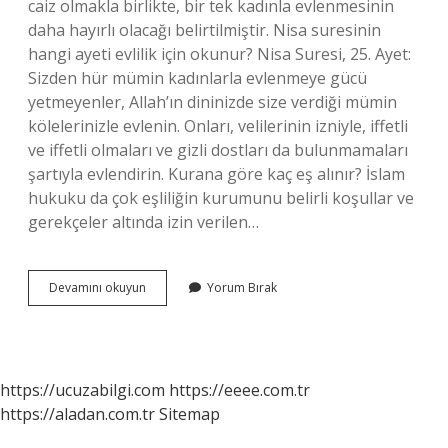
caiz olmakla birlikte, bir tek kadınla evlenmesinin
daha hayırlı olacağı belirtilmiştir. Nisa suresinin
hangi ayeti evlilik için okunur? Nisa Suresi, 25. Ayet:
Sizden hür mümin kadınlarla evlenmeye gücü
yetmeyenler, Allah’ın dininizde size verdiği mümin
kölelerinizle evlenin. Onları, velilerinin izniyle, iffetli
ve iffetli olmaları ve gizli dostları da bulunmamaları
şartıyla evlendirin. Kurana göre kaç eş alınır? İslam
hukuku da çok eşliliğin kurumunu belirli koşullar ve
gerekçeler altında izin verilen…
4
Devamını okuyun
Yorum Bırak
Eş
Ayeti
Hangisi
https://ucuzabilgi.com
https://eeee.com.tr
https://aladan.com.tr
Sitemap