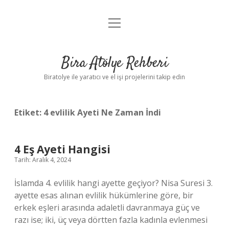
menüyü
Anasayfa
aç
Gizlilik Politikası
Bira Atölye Rehberi
Yasal Uyarı
Biratolye ile yaratıcı ve el işi projelerini takip edin
Etiket:
4 evlilik Ayeti Ne Zaman İndi
4 Eş Ayeti Hangisi
Tarih: Aralık 4, 2024
İslamda 4. evlilik hangi ayette geçiyor? Nisa Suresi 3.
ayette esas alınan evlilik hükümlerine göre, bir
erkek eşleri arasında adaletli davranmaya güç ve
razı ise; iki, üç veya dörtten fazla kadınla evlenmesi