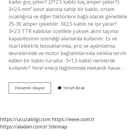
kadar güç çeker? {3*2.5 kablo kaç amper çeker?}:
3×2.5 mm² kesit alanına sahip bir kablo, ortam
sıcaklığına ve diğer faktörlere bağlı olarak genellikle
25-30 amper çekebilir. 3X2,5 kablo ne işe yarar?
3×2.5 TTR kablolar özellikle yüksek akım taşıma
kapasitesinin istendiği alanlarda kullanılır. Ev ve
ticari elektrik tesisatlarında, priz ve aydınlatma
devrelerinde ve motor bağlantılarında sıklıkla tercih
edilen bir kablo türüdür. 3×1,5 kablo nerelerde
kullanılır? Yerel enerji dağıtımında mekanik hasar…
3
Devamını okuyun
Yorum Bırak
25
Kablo
Nerelerde
Kullanılır
https://ucuzabilgi.com
https://eeee.com.tr
https://aladan.com.tr
Sitemap