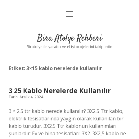
menüyü
Anasayfa
aç
Gizlilik Politikası
Bira Atölye Rehberi
Yasal Uyarı
Biratolye ile yaratıcı ve el işi projelerini takip edin
Etiket:
3×15 kablo nerelerde kullanılır
3 25 Kablo Nerelerde Kullanılır
Tarih: Aralık 4, 2024
3 * 2.5 ttr kablo nerede kullanılır? 3X2.5 Ttr kablo,
elektrik tesisatlarında yaygın olarak kullanılan bir
kablo türüdür. 3X2.5 Ttr kablonun kullanımları
şunlardır: Ev ve bina tesisatları: 3X2. 3X2,5 kablo ne