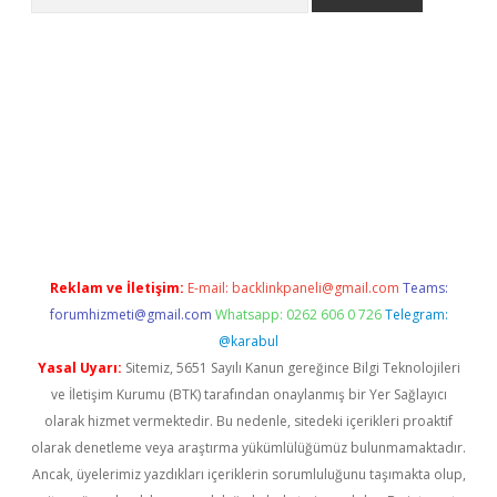
ww.betexper.xyz/
betci.co
betci giriş
elexbetgiris.org
hiltonbet 
Reklam ve İletişim:
E-mail:
backlinkpaneli@gmail.com
Teams:
forumhizmeti@gmail.com
Whatsapp: 0262 606 0 726
Telegram:
@karabul
Yasal Uyarı:
Sitemiz, 5651 Sayılı Kanun gereğince Bilgi Teknolojileri
ve İletişim Kurumu (BTK) tarafından onaylanmış bir Yer Sağlayıcı
olarak hizmet vermektedir. Bu nedenle, sitedeki içerikleri proaktif
olarak denetleme veya araştırma yükümlülüğümüz bulunmamaktadır.
Ancak, üyelerimiz yazdıkları içeriklerin sorumluluğunu taşımakta olup,