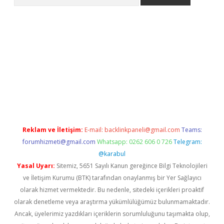
ww.betexper.xyz/
betci.co
betci giriş
elexbetgiris.org
hiltonbet 
Reklam ve İletişim:
E-mail:
backlinkpaneli@gmail.com
Teams:
forumhizmeti@gmail.com
Whatsapp: 0262 606 0 726
Telegram:
@karabul
Yasal Uyarı:
Sitemiz, 5651 Sayılı Kanun gereğince Bilgi Teknolojileri
ve İletişim Kurumu (BTK) tarafından onaylanmış bir Yer Sağlayıcı
olarak hizmet vermektedir. Bu nedenle, sitedeki içerikleri proaktif
olarak denetleme veya araştırma yükümlülüğümüz bulunmamaktadır.
Ancak, üyelerimiz yazdıkları içeriklerin sorumluluğunu taşımakta olup,