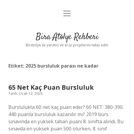
menüyü
Anasayfa
aç
Gizlilik Politikası
Bira Atölye Rehberi
Yasal Uyarı
Biratolye ile yaratıcı ve el işi projelerini takip edin
Etiket:
2025 bursluluk parası ne kadar
65 Net Kaç Puan Bursluluk
Tarih: Ocak 12, 2025
Burslulukta 60 net kaç puan eder? 60 NET: 380-390.
440 puanla bursluluk kazanılır mı? 2019 burs
sınavında en yüksek taban puanı 8. sınıfta alındı. Bu
sınavda en yüksek puan 500 olurken, 8. sınıf