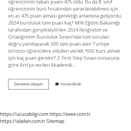
öğrencisinin taban puanı 475 oldu. Bu da 8. sınıf
öğrencisinin burs fırsatından yararlanabilmesi için
en az 475 puan alması gerektiği anlamına geliyordu.
2024 bursluluk tam puan kaç? Milli Eğitim Bakanlığı
tarafından gerçekleştirilen 2024 İlköğretim ve
Ortaöğretim Bursluluk Sınavı’nda tüm soruları
doğru yanıtlayarak 500 tam puan alan Türkiye
birincisi öğrencilere ödülleri verildi. %50 burs almak
için kaç puan gerekir? 2. First Step Sınavı sonucuna
göre Artı’ya verilen Akademik…
65
Devamını okuyun
Yorum Bırak
Net
Kaç
Puan
Bursluluk
https://ucuzabilgi.com
https://eeee.com.tr
https://aladan.com.tr
Sitemap