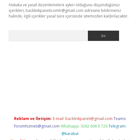
Hukuka ve yasal düzenlemelere aykırı olduğunu düşündüğünüz
içerikleri,
backlinkpanelicomtr@gmail.com
adresine bildirmeniz
halinde, ilgili içerikler yasal süre içerisinde sitemizden kaldırılacaktır.
Arama
ww.betexper.xyz/
betci.co
betci giriş
elexbetgiris.org
hiltonbet 
Reklam ve İletişim:
E-mail:
backlinkpaneli@gmail.com
Teams:
forumhizmeti@gmail.com
Whatsapp: 0262 606 0 726
Telegram:
@karabul