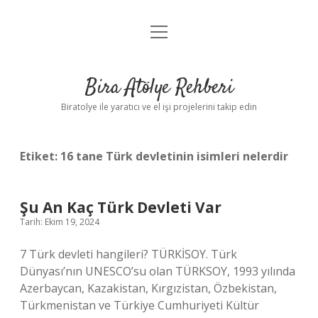
menüyü
Anasayfa
aç
Gizlilik Politikası
Bira Atölye Rehberi
Yasal Uyarı
Biratolye ile yaratıcı ve el işi projelerini takip edin
Etiket:
16 tane Türk devletinin isimleri nelerdir
Şu An Kaç Türk Devleti Var
Tarih: Ekim 19, 2024
7 Türk devleti hangileri? TÜRKİSOY. Türk
Dünyası’nın UNESCO’su olan TÜRKSOY, 1993 yılında
Azerbaycan, Kazakistan, Kırgızistan, Özbekistan,
Türkmenistan ve Türkiye Cumhuriyeti Kültür