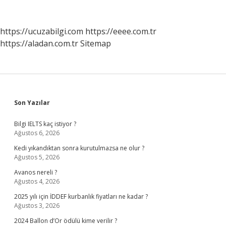
Türk
Devleti
Var
https://ucuzabilgi.com
https://eeee.com.tr
https://aladan.com.tr
Sitemap
Sidebar
Son Yazılar
Bilgi IELTS kaç istiyor ?
Ağustos 6, 2026
Kedi yıkandıktan sonra kurutulmazsa ne olur ?
Ağustos 5, 2026
Avanos nereli ?
Ağustos 4, 2026
2025 yılı için İDDEF kurbanlık fiyatları ne kadar ?
Ağustos 3, 2026
2024 Ballon d’Or ödülü kime verilir ?